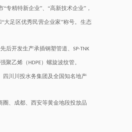
市“专精特新企业”、“高新技术企业”，
和“大足区优秀民营企业家”称号。生态
，先后开发生产承插钢塑管
道
、
SP-TNK
增强聚乙烯（
）螺旋波纹管
。
HDPE
、四川川投水务集团
及全国
知名地产
商圈
、成都、西安等黄金地段
投放品