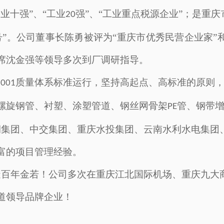
企业十强”、“工业
强
”、“工业重点税源企业”；是重庆
20
”。公司董事长陈勇被评为“重庆市优秀民营企业家”
席沈金强等领导多次到厂调研指导
。
质量体系标准运行，坚持高起点、高标准的原则
9001
螺旋钢管、
衬塑
、
涂塑管
道
、钢丝网骨架
管、
钢带
PE
润集团、中交集团、
重庆水投集团、云南水利水电集团
富的项目管理经验。
造
百年
金若！公司多次在
重庆
江北国际机场、重庆九大
道
领导
品牌
企业
！