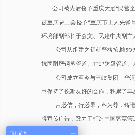
公司被先后授予重庆大足
“民营
被重庆总工会授予“重庆市工人先锋号
环境部副部长于会文、民建中央副主
公司从组建之初就严格按照
ISO
抗菌耐磨钢塑管道、
防腐管道、
TPEP
公司成立至今与
三峡集团、华
商保持了长期友好的合作
，积累了丰
言必信，行必果，客为尊，
铸
牌宣传广告，致力于打造
中国智慧
管
请您留言